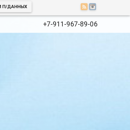
И П/ДАННЫХ
+7-911-967-89-06