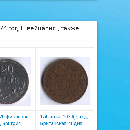
74 год, Швейцария., также
20 филлеров.
1/4 анны. 1939(c) год,
Монета 1 цен
, Венгрия.
Британская Индия.
год, Багамск