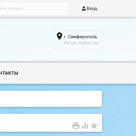

Вход

г. Симферополь
6
Пн.-сб., 9.00-21.00
НТАКТЫ


