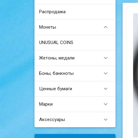
Распродажа

Монеты
UNUSUAL COINS

Жетоны, медали

Боны, банкноты

Ценные бумаги

Марки

Аксессуары