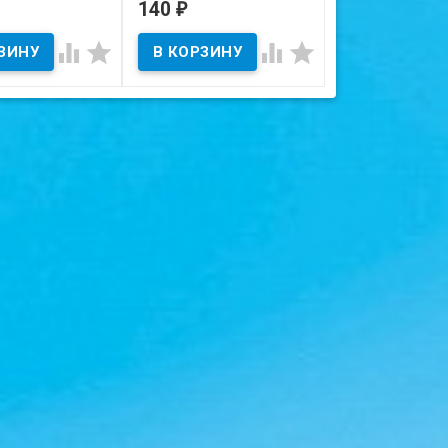
острова.
140
35
₽
₽
ичии
В наличии
В наличии




 на скане.
Состояние на скане.
Состояние на ска