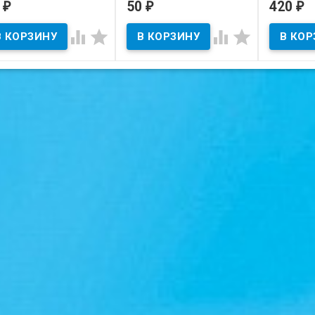
5
50
420
₽
₽
₽
В наличии
В наличии
В нал




тояние на скане.
Состояние на скане.
Состояние