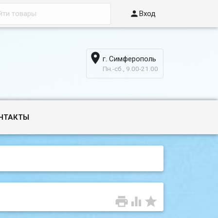

Вход

г. Симферополь
6
Пн.-сб., 9.00-21.00
НТАКТЫ


