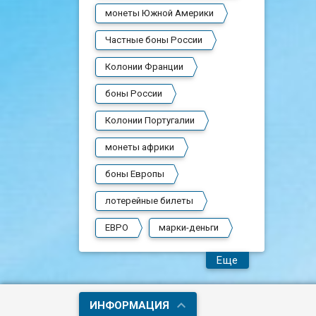
монеты Южной Америки
Частные боны России
Колонии Франции
боны России
Колонии Португалии
монеты африки
боны Европы
лотерейные билеты
ЕВРО
марки-деньги
Еще
ИНФОРМАЦИЯ