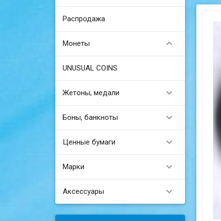
Распродажа

Монеты
UNUSUAL COINS

Жетоны, медали

Боны, банкноты

Ценные бумаги

Марки

Аксессуары