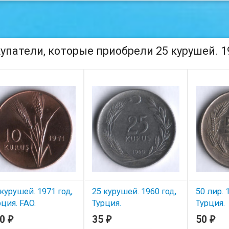
упатели, которые приобрели 25 курушей. 19
 курушей. 1971 год,
25 курушей. 1960 год,
50 лир. 
рция. FAO.
Турция.
Турция.
20
35
50
₽
₽
₽
В наличии
В наличии
В нал