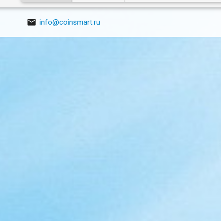

info@coinsmart.ru