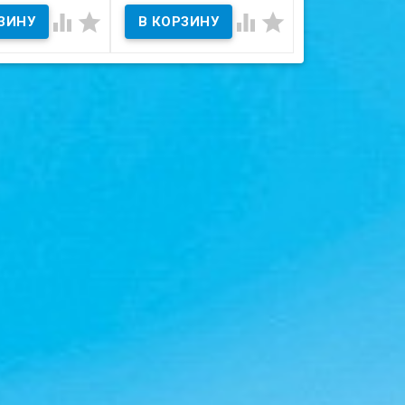




 на скане.
Состояние на скане.
Состояние на ска