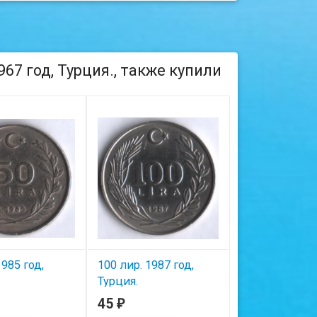
67 год, Турция., также купили
1985 год,
100 лир. 1987 год,
5000 лир. 1994
Турция.
Турция.
45
45
₽
₽
ичии
В наличии
В наличии