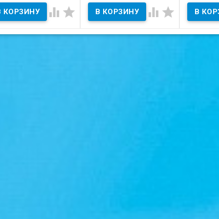




тояние на скане.
Состояние на скане.
Состояние