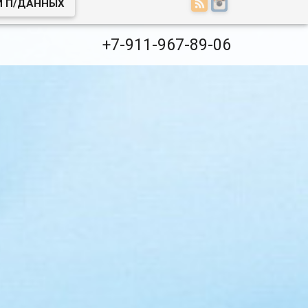
И П/ДАННЫХ
+7-911-967-89-06