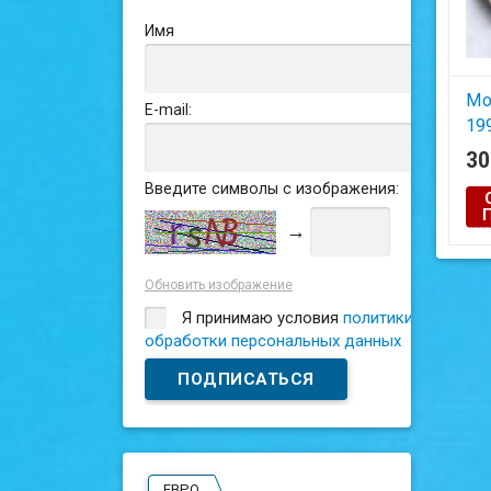
Имя
Мо
E-mail:
19
Тип
3
Введите символы с изображения:
Сос
→
Обновить изображение
Я принимаю условия
политики
обработки персональных данных
ЕВРО