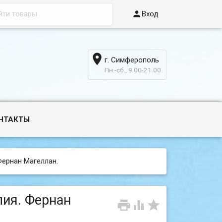

Вход

г. Симферополь
6
Пн.-сб., 9.00-21.00
НТАКТЫ
Фернан Магеллан.
лия. Фернан


