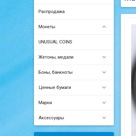
Распродажа

Монеты
UNUSUAL COINS

Жетоны, медали

Боны, банкноты

Ценные бумаги

Марки

Аксессуары