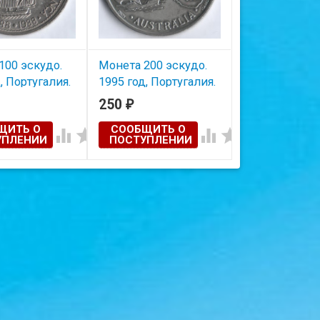
100 эскудо.
Монета 200 эскудо.
Монета 200 э
, Португалия.
1995 год, Португалия.
1996 год, Пор
меу Диаш.
Открытие Австралии.
Путешествие
250
250
₽
₽
португальцев
ЩИТЬ О
СООБЩИТЬ О
СООБЩИТЬ
Тайвань.




УПЛЕНИИ
ПОСТУПЛЕНИИ
ПОСТУПЛЕ