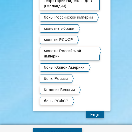
территории Нидерландов
(Голландии)
боны Российской империи
монетные браки
монеты РСФСР
монеты Российской
империи
боны Южной Америки
боны России
Колонии Бельгии
боны РСФСР
Еще