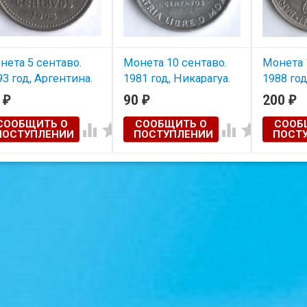
нета 5 сентаво.
Монета 10 сентаво.
Монета 
93 год, Аргентина.
1981 год, Никарагуа.
1988 год
 I.
Бартоло
0
90
200
₽
₽
₽
тояние на скане.
СООБЩИТЬ О
СООБЩИТЬ О
СООБ




ПОСТУПЛЕНИИ
ПОСТУПЛЕНИИ
ПОСТ