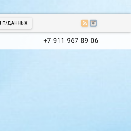
И П/ДАННЫХ
+7-911-967-89-06