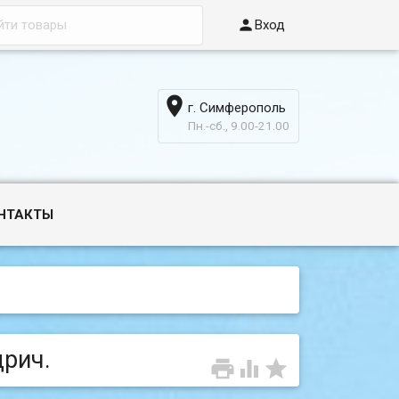

Вход

г. Симферополь
6
Пн.-сб., 9.00-21.00
НТАКТЫ
дрич.


