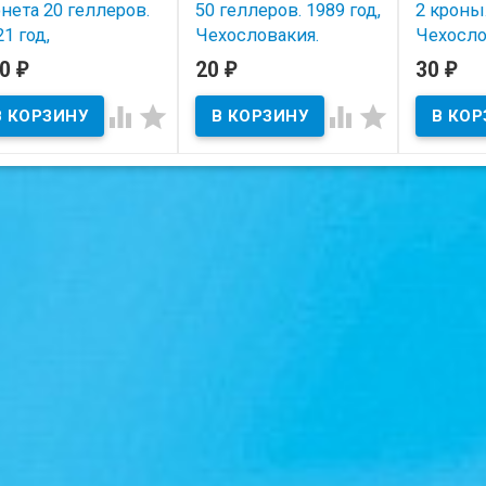
нета 20 геллеров.
50 геллеров. 1989 год,
2 кроны.
1 год,
Чехословакия.
Чехосло
хословакия.
20
20
30
₽
₽
₽
В наличии
В нал
В наличии




Состояние на скане.
Состояние
тояние на скане.