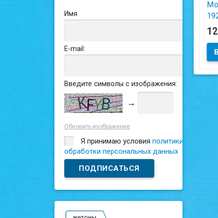
Мо
Имя
192
Че
1
E-mail:
Сос
Введите символы с изображения:
→
Обновить изображение
Я принимаю условия
политики
обработки персональных данных
жетоны