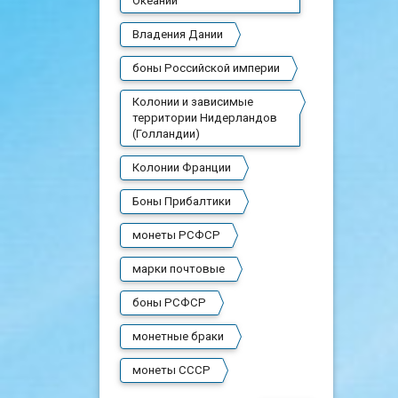
Океании
Владения Дании
боны Российской империи
Колонии и зависимые
территории Нидерландов
(Голландии)
Колонии Франции
Боны Прибалтики
монеты РСФСР
марки почтовые
боны РСФСР
монетные браки
монеты СССР