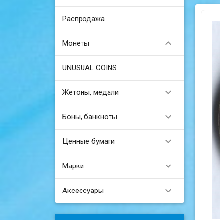
Распродажа

Монеты
UNUSUAL COINS

Жетоны, медали

Боны, банкноты

Ценные бумаги

Марки

Аксессуары