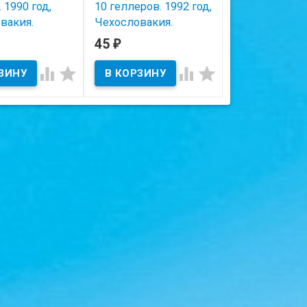
 1990 год,
10 геллеров. 1992 год,
1 крона. 1992 
вакия.
Чехословакия.
Чехословакия
45
40
₽
₽
ичии
В наличии
В наличии




 на скане.
Состояние на скане.
Состояние на ска