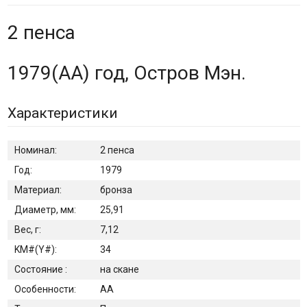
2 пенса
1979(AA) год, Остров Мэн.
Характеристики
Номинал:
2 пенса
Год:
1979
Материал:
бронза
Диаметр, мм:
25,91
Вес, г:
7,12
KM#(Y#):
34
Состояние :
на скане
Особенности:
AA