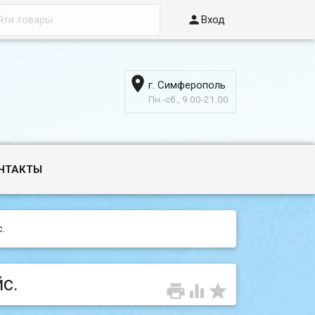

Вход

г. Симферополь
6
Пн.-сб., 9.00-21.00
НТАКТЫ
.
йс.


