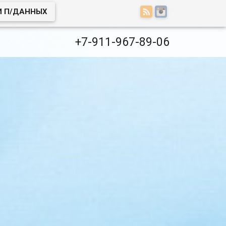
И П/ДАННЫХ
+7-911-967-89-06