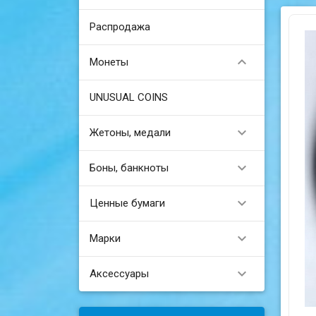
Распродажа

Монеты
UNUSUAL COINS

Жетоны, медали

Боны, банкноты

Ценные бумаги

Марки

Аксессуары