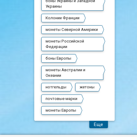
боны Украины и Западной
Украины
Колонии Франции
монеты Северной Америки
монеты Российской
Федерации
боны Европы
монеты Австралии и
Океании
нотгельды
жетоны
почтовые марки
монеты Европы
Еще