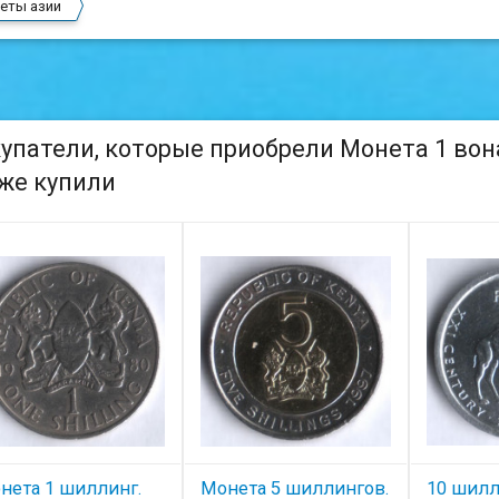
еты азии
упатели, которые приобрели Монета 1 вона
же купили
нета 1 шиллинг.
Монета 5 шиллингов.
10 шилл