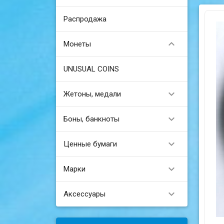
Распродажа

Монеты
UNUSUAL COINS

Жетоны, медали

Боны, банкноты

Ценные бумаги

Марки

Аксессуары