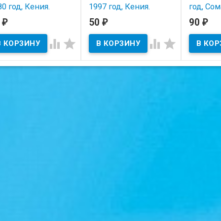
80 год, Кения.
1997 год, Кения.
год, Сом
0
50
90
₽
₽
₽
В наличии
В наличии
В нал




тояние на скане.
Состояние на скане.
Состояние