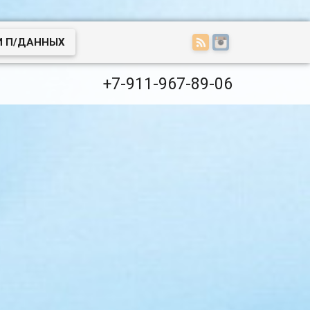
И П/ДАННЫХ
+7-911-967-89-06