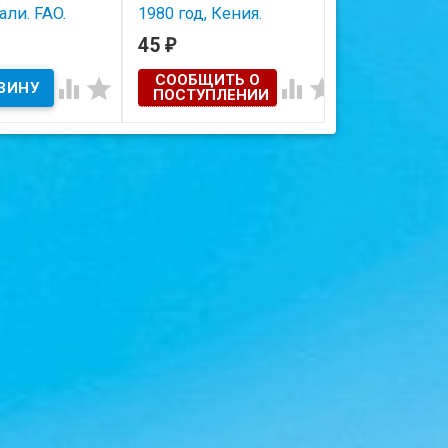
али. FAO.
1980 год, Кения.
1967 год, Кен
45
65
₽
₽
Состояние на скане.
Состояние на ска
ичии
СООБЩИТЬ О
СООБЩИТЬ




 на скане.
ПОСТУПЛЕНИИ
ПОСТУПЛЕ