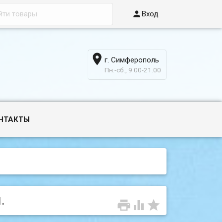

Вход

г. Симферополь
6
Пн.-сб., 9.00-21.00
НТАКТЫ
.


