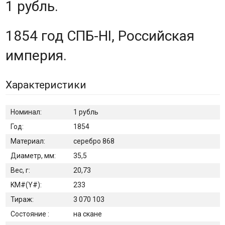
1 рубль.
1854 год СПБ-НI, Российская
империя.
Характеристики
Номинал:
1 рубль
Год:
1854
Материал:
серебро 868
Диаметр, мм:
35,5
Вес, г:
20,73
KM#(Y#):
233
Тираж:
3 070 103
Состояние :
на скане