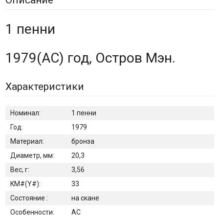
1 пенни
1979(АC) год, Остров Мэн.
Характеристики
Номинал:
1 пенни
Год:
1979
Материал:
бронза
Диаметр, мм:
20,3
Вес, г:
3,56
KM#(Y#):
33
Состояние :
на скане
Особенности:
AC