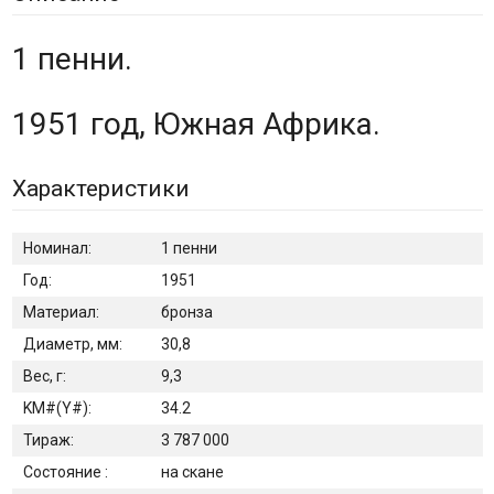
1 пенни.
1951 год, Южная Африка.
Характеристики
Номинал:
1 пенни
Год:
1951
Материал:
бронза
Диаметр, мм:
30,8
Вес, г:
9,3
KM#(Y#):
34.2
Тираж:
3 787 000
Состояние :
на скане