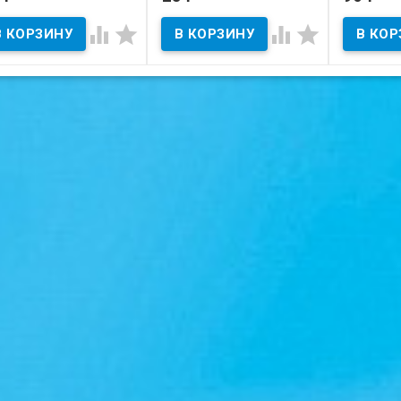
В наличии
В наличии
В нал




тояние на скане.
Состояние на скане.
Состояние