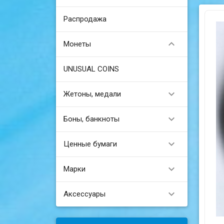
Распродажа

Монеты
UNUSUAL COINS

Жетоны, медали

Боны, банкноты

Ценные бумаги

Марки

Аксессуары