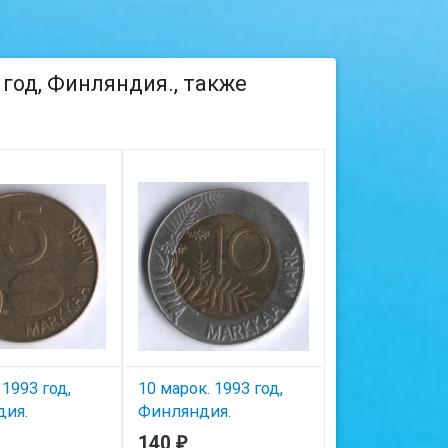
 год, Финляндия., также
 1993 год,
10 марок. 1993 год,
5 пенни. 1941
ия.
Финляндия.
Финляндия.
140
75
₽
₽