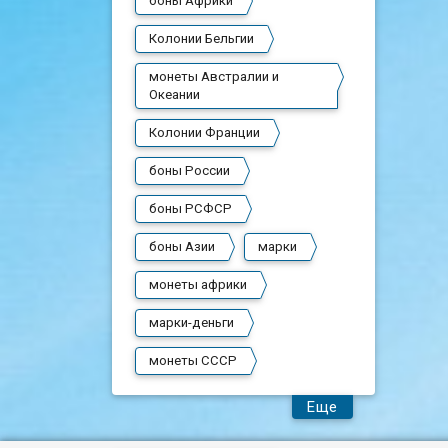
боны Африки
Колонии Бельгии
монеты Австралии и
Океании
Колонии Франции
боны России
боны РСФСР
боны Азии
марки
монеты африки
марки-деньги
монеты СССР
Еще