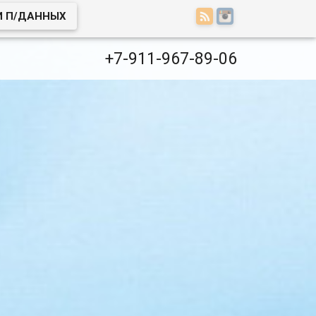
И П/ДАННЫХ
+7-911-967-89-06