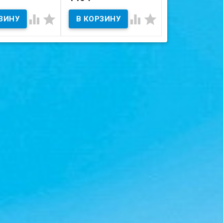
Состояние на ска
ичии
В наличии
СООБЩИТЬ




 на скане.
Состояние на скане.
ПОСТУПЛЕ