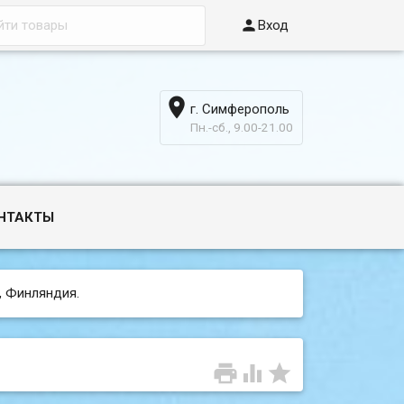

Вход

г. Симферополь
6
Пн.-сб., 9.00-21.00
НТАКТЫ
д, Финляндия.


