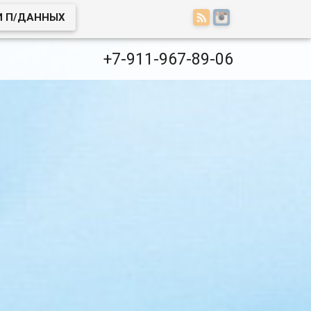
И П/ДАННЫХ
+7-911-967-89-06