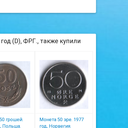
год (D), ФРГ., также купили
50 грошей.
Монета 50 эре. 1977
Монета 1 пфе
, Польша.
год, Норвегия.
1972(F) год, Ф