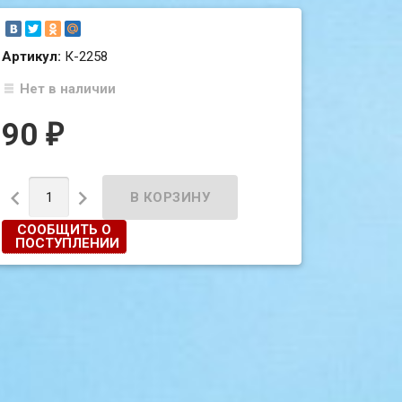
Артикул:
К-2258
Нет в наличии
90
₽


СООБЩИТЬ О
ПОСТУПЛЕНИИ