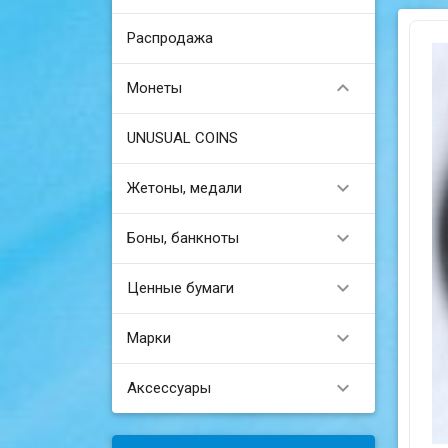
Распродажа

Монеты
UNUSUAL COINS

Жетоны, медали

Боны, банкноты

Ценные бумаги

Марки

Аксессуары