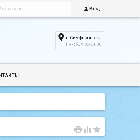

Вход

г. Симферополь
6
Пн.-сб., 9.00-21.00
НТАКТЫ


