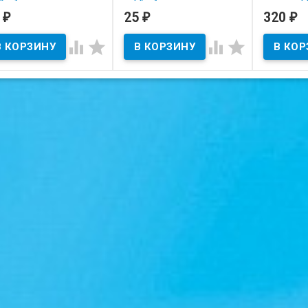
0
25
320
₽
₽
₽
В наличии
В наличии
В нал




тояние на скане.
Состояние на скане.
Состояние