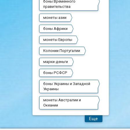
боны Временного
правительства
монеты азии
боны Африки
монеты Европы
Колонии Португалии
марки-деньги
боны РСФСР
боны Украины и Западной
Украины
монеты Австралии и
Океании
Еще