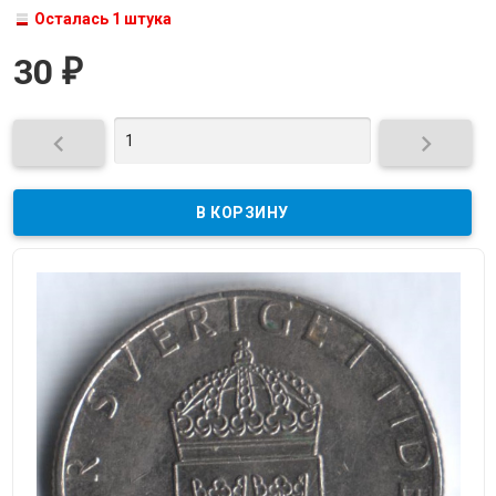
Осталась 1 штука
30
₽

