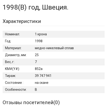
1998(B) год, Швеция.
Характеристики
Номинал:
1 крона
Год:
1998
Материал:
медно-никелевый сплав
Диаметр, мм:
25
Вес, г:
7
KM#(Y#):
852а
Тираж:
39 747 941
Состояние :
на скане
Особенности:
B
Отзывы посетителей(
0
)