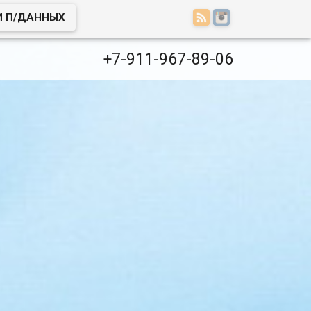
И П/ДАННЫХ
+7-911-967-89-06