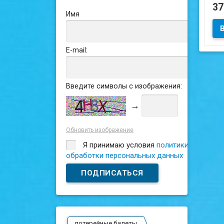
Ни
3
Имя
Сос
E-mail:
Введите символы с изображения:
→
Обновить изображение
Я принимаю условия
политики
обработки персональных данных
лотерейные билеты