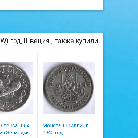
W) год, Швеция., также купили
3 пенса. 1965
Монета 1 шиллинг.
Монета 1 чен
вая Зеландия.
1940 год,
1914 год, Ита