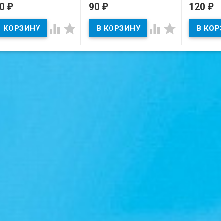
дерланды.
70
90
120
₽
₽
₽
В наличии
В нал
В наличии




Состояние на скане.
Состояние
тояние на скане.