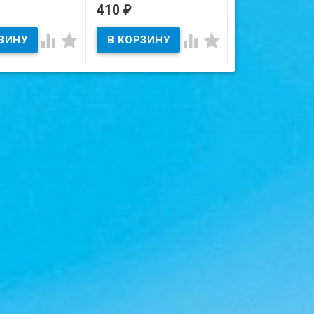
Великобритания (Лев
410
200
₽
₽
ичии
В наличии
Шотландии).




 на скане.
В наличии
Состояние на скане.