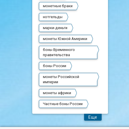
монетные браки
нотгельды
марки-деньги
монеты Южной Америки
боны Временного
правительства
боны России
монеты Российской
империи
монеты африки
Частные боны России
Еще