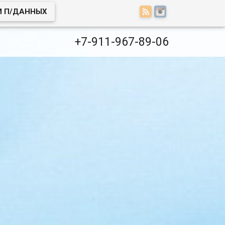
И П/ДАННЫХ
+7-911-967-89-06