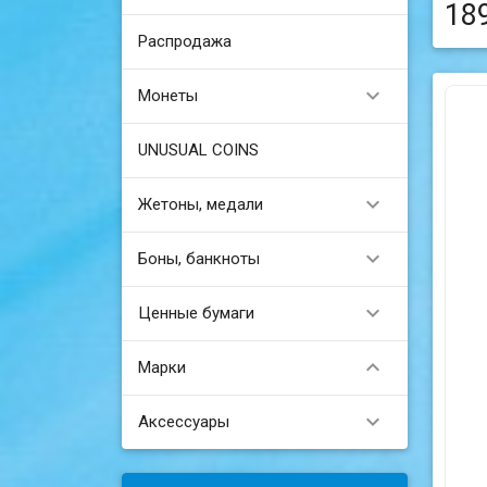
18
Распродажа

Монеты
UNUSUAL COINS

Жетоны, медали

Боны, банкноты

Ценные бумаги

Марки

Аксессуары