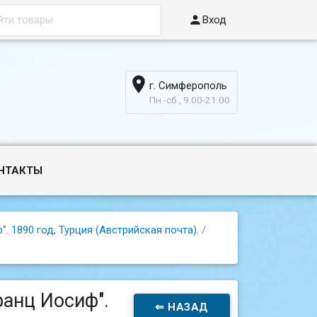

Вход

г. Симферополь
6
Пн.-сб., 9.00-21.00
НТАКТЫ
. 1890 год, Турция (Австрийская почта).
/
ранц Иосиф".
⇐ НАЗАД